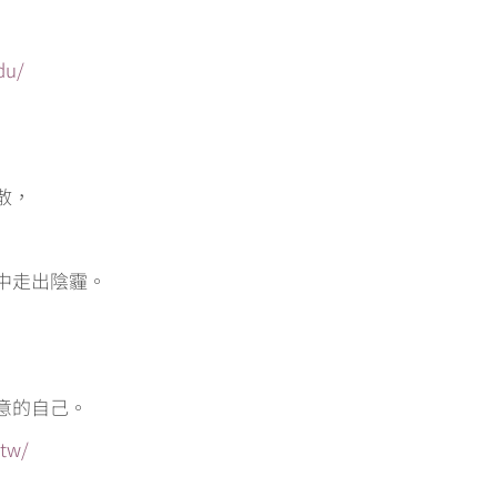
du/
散，
中走出陰霾。
意的自己。
.tw/