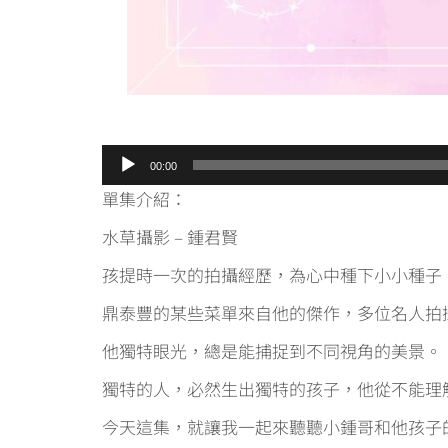
音
00:00
訊
單集介紹：
播
水草攝影 – 鍾君賢
放
器
孩提時一次的拍攝經歷，為心中種下小小種子
鼎泰豐的某些菜單來自他的傑作，多位名人拍
他獨特眼光，總是能捕捉到不同視角的美景。
獨特的人，必然生出獨特的孩子，他從不能理
今天這集，就讓我一起來聽聽小鍾哥和他孩子