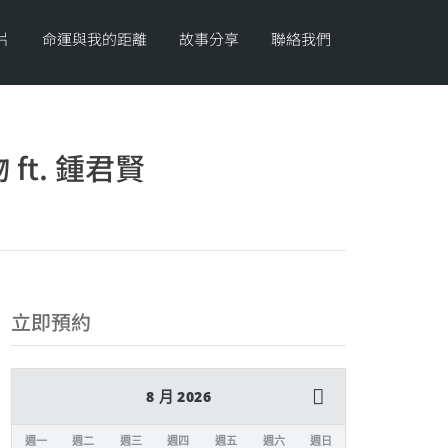
片
命運與我的距離
故事分享
聯絡我們
t. 鍾君賢
立即預約
8 月 2026
週一
週二
週三
週四
週五
週六
週日