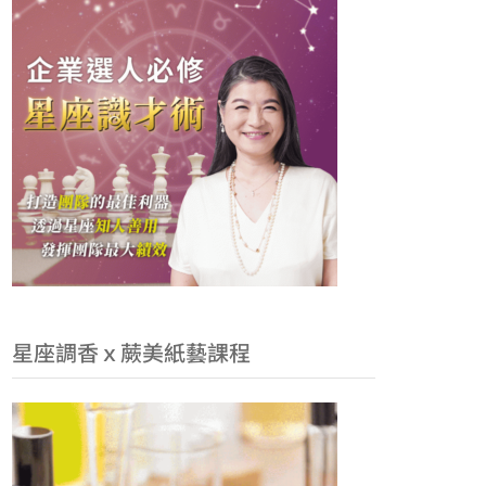
下鍵以提高或降低音量。
星座調香ｘ蕨美紙藝課程