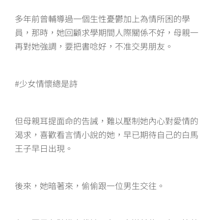
多年前曾輔導過一個生性憂鬱加上為情所困的學
員，那時，她回顧求學期間人際關係不好，母親一
再對她強調，要把書唸好，不准交男朋友。
#少女情懷總是詩
但母親耳提面命的告誡，難以壓制她內心對愛情的
渴求，喜歡看言情小說的她，早已期待自己的白馬
王子早日出現。
後來，她暗著來，偷偷跟一位男生交往。