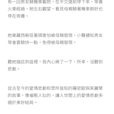
有一回男友騎機車載她，在平交道前停下來，等著
火車經過，她左右觀望，看見母親騎著機車剛好也
停在旁邊。
她東藏西躲低著頭害怕被母親發現，小聲通知男友
等會要騎快一點，免得被母親發現。
聽她描述到這裡，我內心揪了一下，所幸，沒聽到
悲劇。
從古至今的愛情悲劇和眾所皆知的羅密歐與茱麗葉
的故事，像催眠人似的，讓人世間上的愛情悲劇多
過於美好結局。