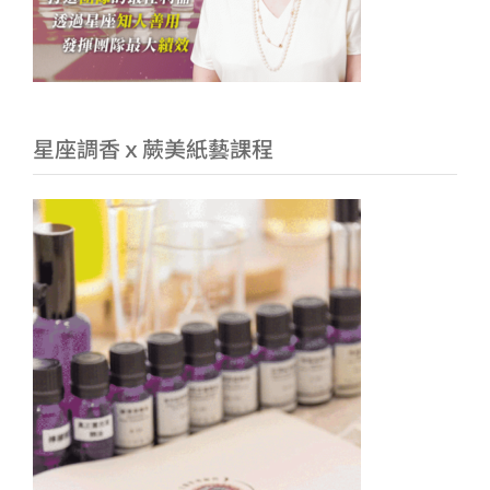
星座調香ｘ蕨美紙藝課程