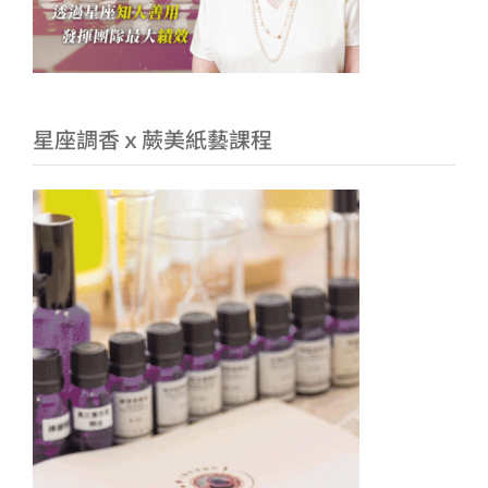
星座調香ｘ蕨美紙藝課程