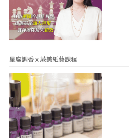
星座調香ｘ蕨美紙藝課程