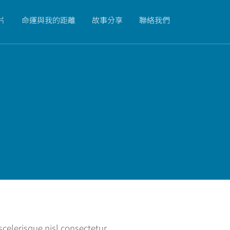
片
命運與我的距離
故事分享
聯絡我們
elerisque nisl consectetur