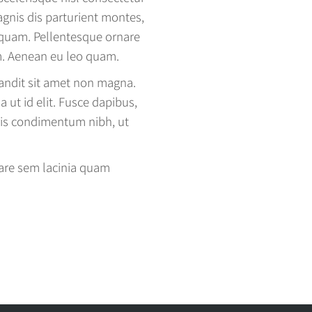
gnis dis parturient montes,
 quam. Pellentesque ornare
m. Aenean eu leo quam.
landit sit amet non magna.
a ut id elit. Fusce dapibus,
ris condimentum nibh, ut
are sem lacinia quam